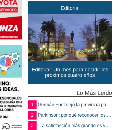
Editorial
Editorial: Un mes para decidir los
próximos cuatro años
Lo Más Leído
1
Germán Font dejó la provincia para ser candidato en Marcos Juárez
2
Parkinson: por qué reconocer los primeros síntomas puede cambiar la calidad de vida del paciente
3
"La satisfacción más grande es ver a un alumno trabajando": Jorge Vicente se jubiló luego de 38 años en el IPET51