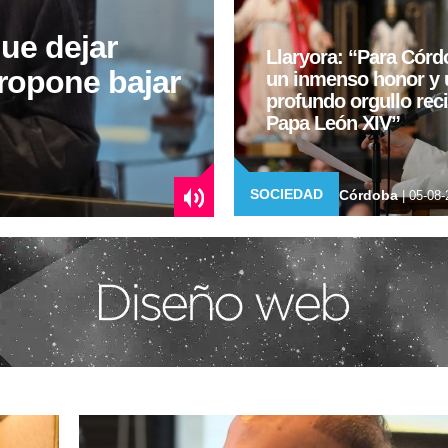
ue dejar
Llaryora: “Para Córd
propone bajar
un inmenso honor y 
profundo orgullo reci
Papa León XIV”
SOCIEDAD
Córdoba
| 05-08-