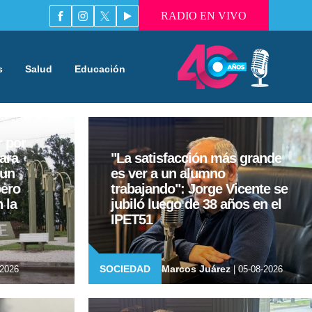
RADIO EN VIVO
s
Salud
Educación
r por
ara
"La satisfacción más grande
 un
es ver a un alumno
pero
trabajando": Jorge Vicente se
 la
jubiló luego de 38 años en el
IPET51
SOCIEDAD
Marcos Juárez
-2026
| 05-08-2026