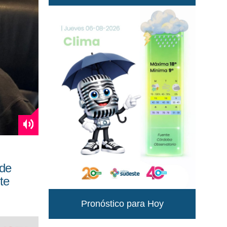
 de
te
Pronóstico para Hoy