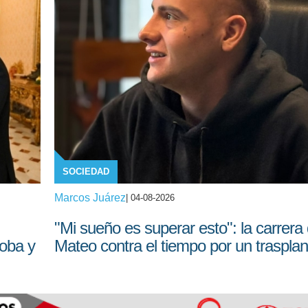
SOCIEDAD
Marcos Juárez
| 04-08-2026
"Mi sueño es superar esto": la carrera
doba y
Mateo contra el tiempo por un trasplan