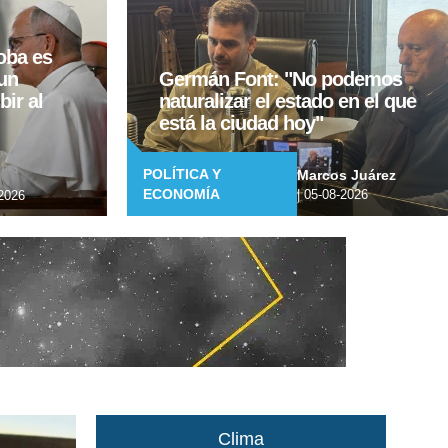
oba es
un
Germán Font: "No podemos
bir al
naturalizar el estado en el que
está la ciudad hoy"
POLÍTICA Y
Marcos Juárez
ECONOMÍA
| 05-08-2026
2026
Clima