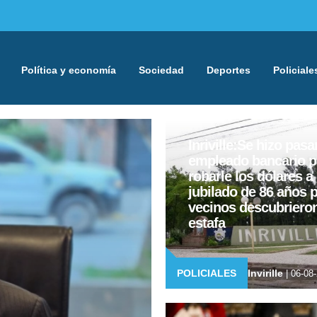
Política y economía
Sociedad
Deportes
Policiale
Inriville:Se hizo pasa
empleado bancario p
robarle los dólares a
jubilado de 86 años 
vecinos descubrieron
estafa
POLICIALES
Invirille
| 06-08