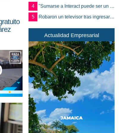
4
"Sumarse a Interact puede ser un antes y un después en la vida de un joven"
5
Robaron un televisor tras ingresar a un quincho en una vivienda de Marcos Juárez
ratuito
árez
Actualidad Empresarial