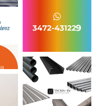
n
árez