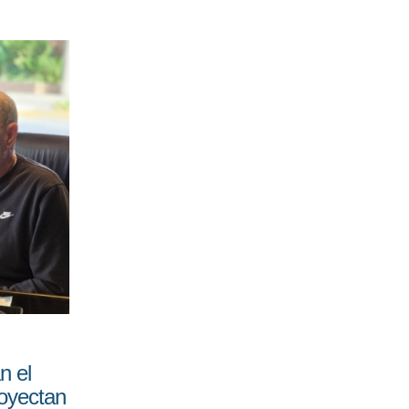
n el
royectan