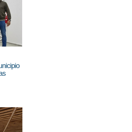
nicipio
as