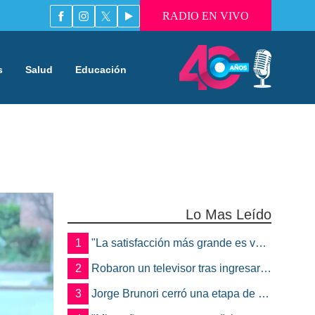
RADIO EN VIVO
s
Salud
Educación
Lo Mas Leído
1
"La satisfacción más grande es ver a un alumno trabajando": Jorge Vicente se jubiló luego de 38 años en el IPET51
2
Robaron un televisor tras ingresar a un quincho en una vivienda de Marcos Juárez
3
Jorge Brunori cerró una etapa de 41 años en el INTA: “Me voy de mi casa para irme a mi casa”