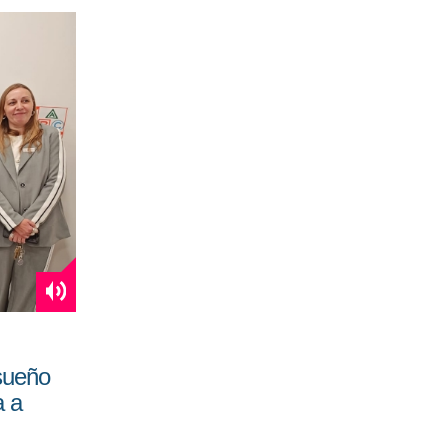
sueño
a a