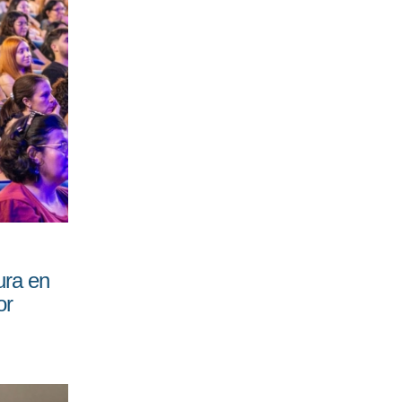
ura en
or