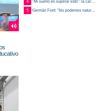
4
"Mi sueño es superar esto": la carrera de Mateo contra el tiempo por un trasplante
5
Germán Font: "No podemos naturalizar el estado en el que está la ciudad hoy"
cos
ducativo