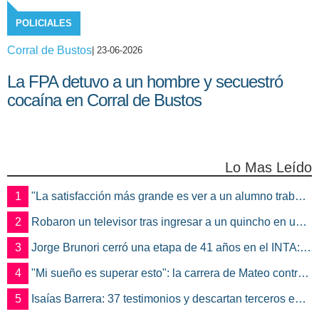
POLICIALES
Corral de Bustos
| 23-06-2026
La FPA detuvo a un hombre y secuestró
cocaína en Corral de Bustos
Lo Mas Leído
1
"La satisfacción más grande es ver a un alumno trabajando": Jorge Vicente se jubiló luego de 38 años en el IPET51
2
Robaron un televisor tras ingresar a un quincho en una vivienda de Marcos Juárez
3
Jorge Brunori cerró una etapa de 41 años en el INTA: “Me voy de mi casa para irme a mi casa”
4
"Mi sueño es superar esto": la carrera de Mateo contra el tiempo por un trasplante
5
Isaías Barrera: 37 testimonios y descartan terceros en Marcos Juárez