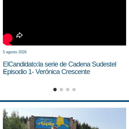
5 agosto 2026
ElCandidato:la serie de Cadena Sudestel
Episodio 1- Verónica Crescente
‹
›