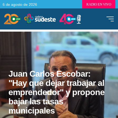
6 de agosto de 2026
RADIO EN VIVO
Juan Carlos Escobar:
"Hay que dejar trabajar al
emprendedor" y propone
bajar las tasas
municipales